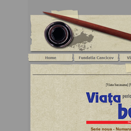
[
Viata bacauana
] 
Serie noua - Numarul