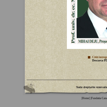
Cititi intr
Descarca PDF
[
Home
] [
Fundatia Can